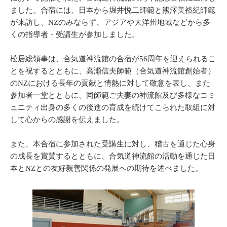
ました。合宿には、日本から堀井悦二師範と熊澤美裕紀師範
が来訪し、NZのみならず、アジアや大洋州地域などから多
くの指導者・受講生が参加しました。
松居総領事は、合気道神流館の合宿が56周年を迎えられるこ
とを祝するとともに、高瀬信夫師範（合気道神流館創始者）
のNZにおける長年の貢献と情熱に対して敬意を表し、また
参加者一堂とともに、同師範ご夫妻の神流館及び多様なコミ
ュニティ出身の多くの後進の育成を続けてこられた取組に対
して心からの感謝を伝えました。
また、本合宿に参加された受講生に対し、稽古を通じた心身
の成長を賞賛するとともに、合気道神流館の活動を通じた日
本とNZとの友好親善関係の発展への期待を述べました。