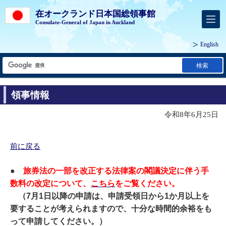
在オークランド日本国総領事館
Consulate-General of Japan in Auckland
English
検索
領事情報
令和8年6月25日
前に戻る
●
旅券法の一部を改正する法律案の閣議決定に伴う手
数料の改定について、
こちら
をご覧ください。
（7月1日以降の申請は、申請受領日から1か月以上を
要することが考えられますので、十分な時間的余裕をも
って申請してください。）