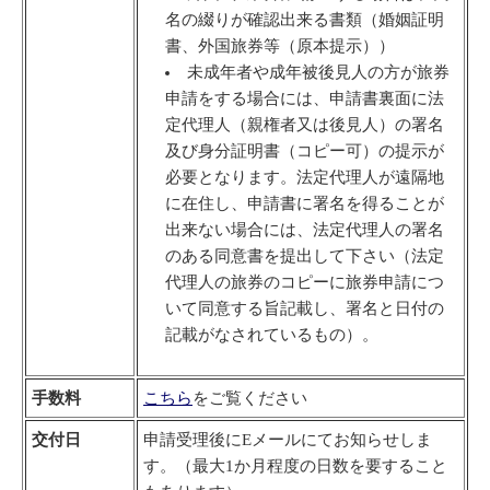
名の綴りが確認出来る書類（婚姻証明
書、外国旅券等（原本提示））
未成年者や成年被後見人の方が旅券
申請をする場合には、申請書裏面に法
定代理人（親権者又は後見人）の署名
及び身分証明書（コピー可）の提示が
必要となります。法定代理人が遠隔地
に在住し、申請書に署名を得ることが
出来ない場合には、法定代理人の署名
のある同意書を提出して下さい（法定
代理人の旅券のコピーに旅券申請につ
いて同意する旨記載し、署名と日付の
記載がなされているもの）。
手数料
こちら
をご覧ください
交付日
申請受理後にEメールにてお知らせしま
す。（最大1か月程度の日数を要すること