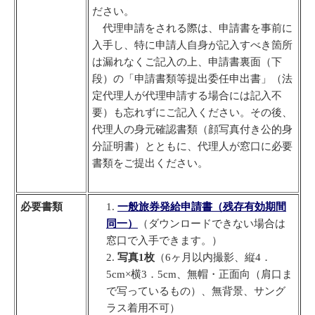
ださい。
代理申請をされる際は、申請書を事前に
入手し、特に申請人自身が記入すべき箇所
は漏れなくご記入の上、申請書裏面（下
段）の「申請書類等提出委任申出書」（法
定代理人が代理申請する場合には記入不
要）も忘れずにご記入ください。その後、
代理人の身元確認書類（顔写真付き公的身
分証明書）とともに、代理人が窓口に必要
書類をご提出ください。
必要書類
一般旅券発給申請書（残存有効期間
同一）
（ダウンロードできない場合は
窓口で入手できます。）
写真1枚
（6ヶ月以内撮影、縦4．
5cm×横3．5cm、無帽・正面向（肩口ま
で写っているもの）、無背景、サング
ラス着用不可）