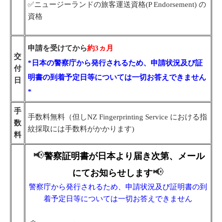
✅ニュージーランドの旅客運送資格(P Endorsement) の
資格
申請を受けてから
約3ヵ月
交
*日本の警察庁から発行されるため、申請状況及び証
付
明書の到着予定日等については一切お答えできません
日
*
手
手数料無料（但しNZ Fingerprinting Service における指
数
紋採取には手数料がかかります)
料
📢
警察証明書が日本より届き次第、メール
📢
にてお知らせします
警察庁から発行されるため、申請状況及び証明書の到
着予定日等については一切お答えできません