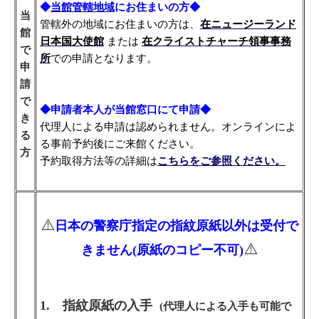
◆
当館管轄地域
にお住まいの方◆
当
管轄外の地域にお住まいの方は、
在ニュージーランド
館
日本国大使館
または
在クライストチャーチ領事事務
で
所
での申請となります。
申
請
で
◆申請者本人が当館窓口にて申請◆
き
代理人による申請は認められません。オンラインによ
る
る事前予約後にご来館ください。
方
予約取得方法等の詳細は
こちらをご参照ください。
⚠️
日本の警察庁指定の指紋原紙以外は受付で
⚠️
きません(原紙のコピー不可)
1. 指紋原紙の入手
(代理人による入手も可能で