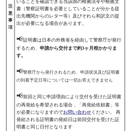
いることを確認できる当該国の根拠法令や根拠文
注
書（警察証明書を必要としていることが分かる提
意
出先機関からのレター等）及びそれら和訳文の提
事
出が必要になる場合があります。
項
📢
証明書は日本の外務省を経由して警察庁が発行
するため、
申請から交付まで約3ヶ月程かかりま
す。
📢
警察庁から発行されるため、申請状況及び証明書
の到着予定日等については一切お答えできません
📢
前回と同じ申請理由により交付を受けた証明書
の再発給を希望される場合，「再発給依頼書」等
が必要になりますので
お問い合わせ
ください。
再
発給される証明書の発給日は前回交付を受けた証
明書と同じ日付となります