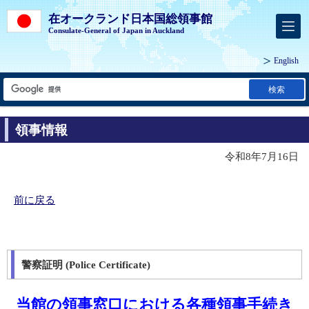
在オークランド日本国総領事館
Consulate-General of Japan in Auckland
English
検索
領事情報
令和8年7月16日
前に戻る
警察証明 (Police Certificate)
当館の領事窓口における各種領事手続き