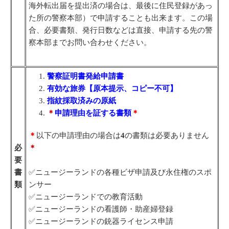
海外転出届を提出済の場合は、最後に住民登録があっ
た所の警察本部）で申請することも出来ます。この場
合、必要書類、発行日数などは直接、申請する先の警
察本部までお問い合わせください。
警察証明書発給申請書
有効な旅券【原本提示、コピー不可】
指紋採取済みの原紙
＊
申請理由を証する書類
＊
＊
以下の申請理由の場合は
4
の書類は必要ありません
必
＊
要
書
✅ニュージーランドの各種ビザ申請及び永住権のスポ
類
ンサー
✅ニュージーランドでの教育活動
✅ニュージーランドの看護師・助産婦登録
✅ニュージーランドの銃器ライセンス申請