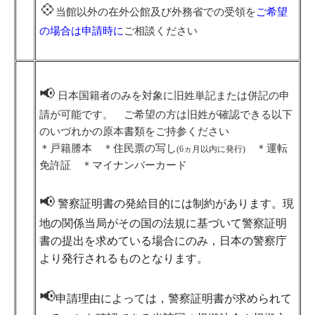
💠
当館以外の在外公館及び外務省での受領を
ご希望
の場合は申請時に
ご相談ください
📢
日本国籍者のみを対象に旧姓単記または併記の申
請が可能です。 ご希望の方は旧姓が確認できる以下
のいづれかの原本書類をご持参ください
＊戸籍謄本 ＊住民票の写し
＊運転
(6ヵ月以内に発行)
免許証 ＊マイナンバーカード
📢
警察証明書の発給目的には制約があります。現
地の関係当局がその国の法規に基づいて警察証明
書の提出を求めている場合にのみ，日本の警察庁
より発行されるものとなります。
📢
申請理由によっては，警察証明書が求められて