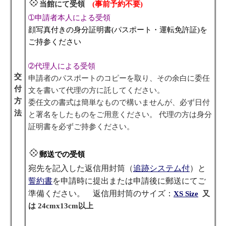
💠
当館にて受領
(事前予約不要)
➀申請者本人による受領
顔写真付きの身分証明書(パスポート・運転免許証)を
ご持参ください
➁代理人による受領
交
申請者のパスポートのコピーを取り、その余白に委任
付
文を書いて代理の方に託してください。
方
委任文の書式は簡単なもので構いませんが、必ず日付
法
と署名をしたものをご用意ください。 代理の方は身分
証明書を必ずご持参ください。
💠
郵送での受領
宛先を記入した返信用封筒（
追跡システム付
）と
誓約書
を申請時に提出または申請後に郵送にてご
準備ください。 返信用封筒のサイズ：
XS Size
又
は 24cmx13cm以上